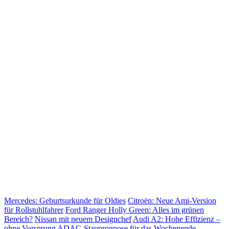
Mercedes: Geburtsurkunde für Oldies
Citroën: Neue Ami-Version
für Rollstuhlfahrer
Ford Ranger Holly Green: Alles im grünen
Bereich?
Nissan mit neuem Designchef
Audi A2: Hohe Effizienz –
ohne Vorsprung
ADAC-Stauprognose für das Wochenende