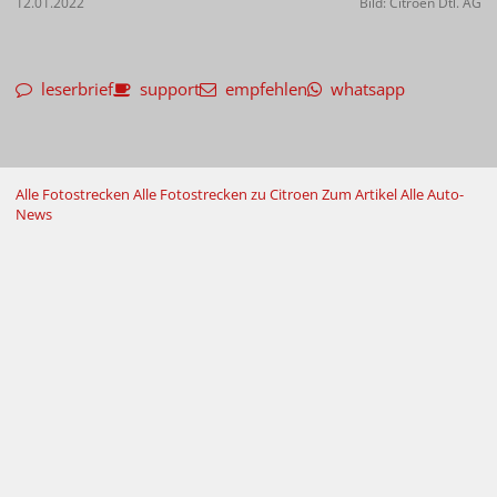
12.01.2022
Bild: Citroën Dtl. AG
leserbrief
support
empfehlen
whatsapp
Alle Fotostrecken
Alle Fotostrecken zu Citroen
Zum Artikel
Alle Auto-
News