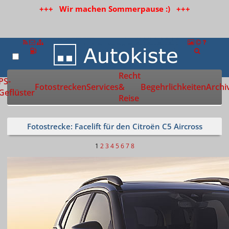
+++ Wir machen Sommerpause :) +++
Recht
Zur Startseite
PS-
Fotostrecken
Services
&
Begehrlichkeiten
Archi
Geflüster
Reise
Fotostrecke: Facelift für den Citroën C5 Aircross
1
2
3
4
5
6
7
8