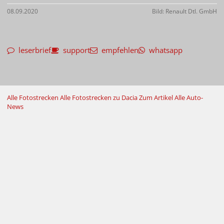
08.09.2020
Bild: Renault Dtl. GmbH
leserbrief
support
empfehlen
whatsapp
Alle Fotostrecken
Alle Fotostrecken zu Dacia
Zum Artikel
Alle Auto-
News