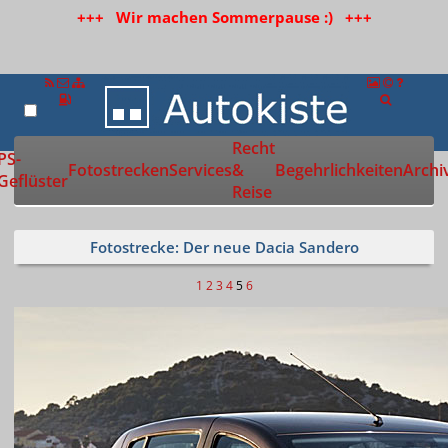
+++ Wir machen Sommerpause :) +++
Recht
Zur Startseite
PS-
Fotostrecken
Services
&
Begehrlichkeiten
Archi
Geflüster
Reise
Fotostrecke: Der neue Dacia Sandero
1
2
3
4
5
6