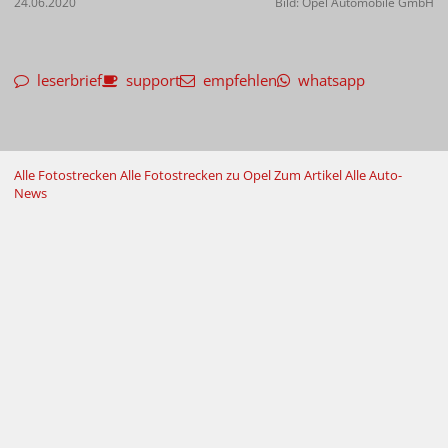
24.06.2020
Bild: Opel Automobile GmbH
leserbrief
support
empfehlen
whatsapp
Alle Fotostrecken
Alle Fotostrecken zu Opel
Zum Artikel
Alle Auto-
News