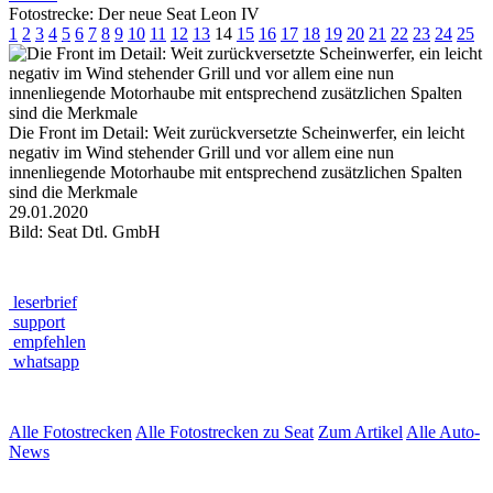
Fotostrecke: Der neue Seat Leon IV
1
2
3
4
5
6
7
8
9
10
11
12
13
14
15
16
17
18
19
20
21
22
23
24
25
Die Front im Detail: Weit zurückversetzte Scheinwerfer, ein leicht
negativ im Wind stehender Grill und vor allem eine nun
innenliegende Motorhaube mit entsprechend zusätzlichen Spalten
sind die Merkmale
29.01.2020
Bild: Seat Dtl. GmbH
leserbrief
support
empfehlen
whatsapp
Alle Fotostrecken
Alle Fotostrecken zu Seat
Zum Artikel
Alle Auto-
News