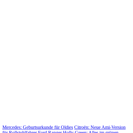
Mercedes: Geburtsurkunde für Oldies
Citroën: Neue Ami-Version
für Rollstuhlfahrer
Ford Ranger Holly Green: Alles im grünen