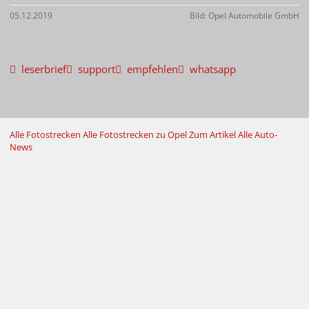
05.12.2019
Bild: Opel Automobile GmbH
leserbrief
support
empfehlen
whatsapp
Alle Fotostrecken
Alle Fotostrecken zu Opel
Zum Artikel
Alle Auto-
News