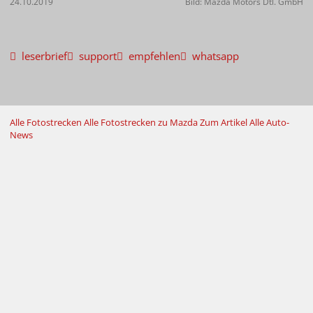
24.10.2019
Bild: Mazda Motors Dtl. GmbH
leserbrief
support
empfehlen
whatsapp
Alle Fotostrecken
Alle Fotostrecken zu Mazda
Zum Artikel
Alle Auto-
News