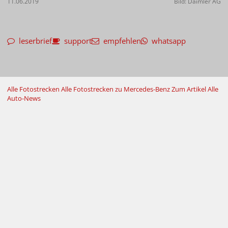
11.06.2019
Bild: Daimler AG
leserbrief
support
empfehlen
whatsapp
Alle Fotostrecken
Alle Fotostrecken zu Mercedes-Benz
Zum Artikel
Alle
Auto-News