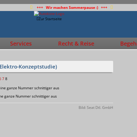
+++ Wir machen Sommerpause :) +++
Zur Startseite
Services
Recht & Reise
Begehr
(Elektro-Konzeptstudie)
6
7
8
ne ganze Nummer schnittiger aus
Bild: Seat Dtl. GmbH