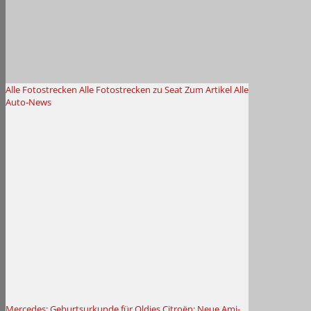
Alle Fotostrecken
Alle Fotostrecken zu Seat
Zum Artikel
Alle
Auto-News
Mercedes: Geburtsurkunde für Oldies
Citroën: Neue Ami-