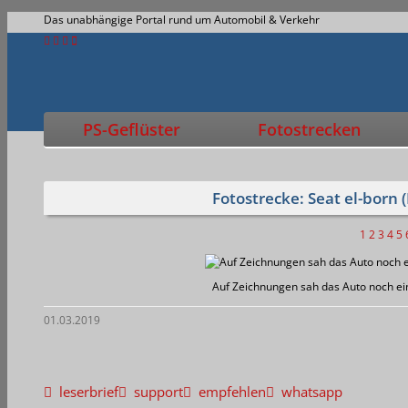
Das unabhängige Portal rund um Automobil & Verkehr
PS-Geflüster
Fotostrecken
Fotostrecke: Seat el-born 
1
2
3
4
5
Auf Zeichnungen sah das Auto noch ei
01.03.2019
leserbrief
support
empfehlen
whatsapp