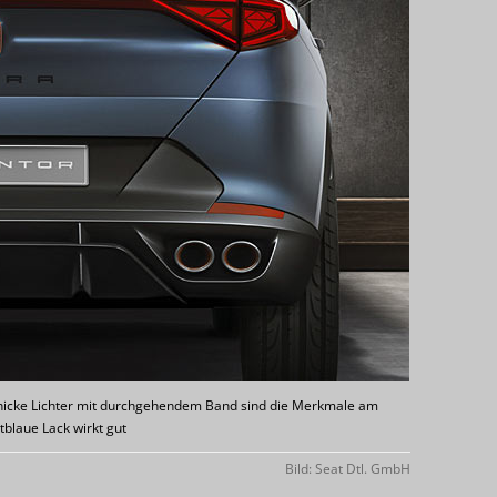
chicke Lichter mit durchgehendem Band sind die Merkmale am
blaue Lack wirkt gut
Bild: Seat Dtl. GmbH