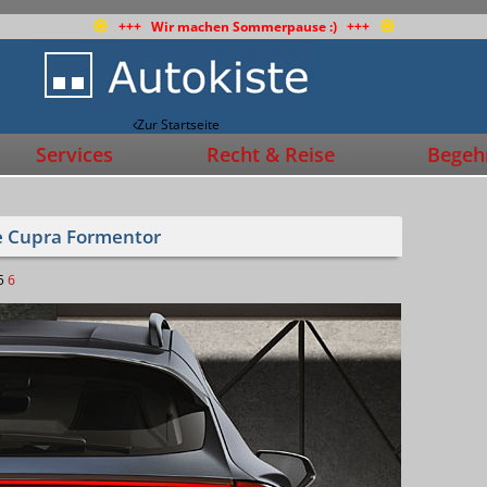
+++ Wir machen Sommerpause :) +++
Zur Startseite
Services
Recht & Reise
Begehr
e Cupra Formentor
5
6