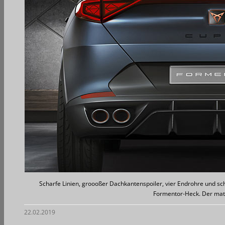
Scharfe Linien, groooßer Dachkantenspoiler, vier Endrohre und s
Formentor-Heck. Der matt
22.02.2019