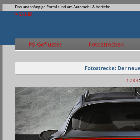
Das unabhängige Portal rund um Automobil & Verkehr
PS-Geflüster
Fotostrecken
Fotostrecke: Der neu
1
2
3
4