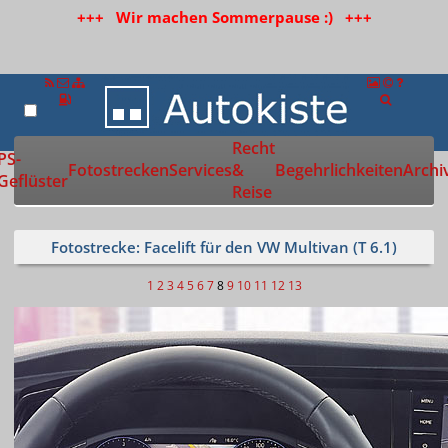
+++ Wir machen Sommerpause :) +++
Recht
Zur Startseite
PS-
Fotostrecken
Services
&
Begehrlichkeiten
Archi
Geflüster
Reise
Fotostrecke: Facelift für den VW Multivan (T 6.1)
1
2
3
4
5
6
7
8
9
10
11
12
13