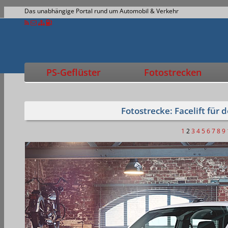
Das unabhängige Portal rund um Automobil & Verkehr
PS-Geflüster
Fotostrecken
Fotostrecke: Facelift für 
1
2
3
4
5
6
7
8
9