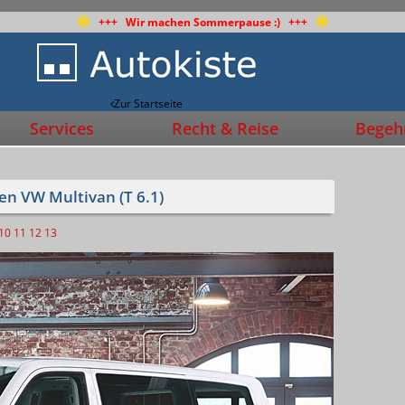
+++ Wir machen Sommerpause :) +++
Zur Startseite
Services
Recht & Reise
Begehr
den VW Multivan (T 6.1)
10
11
12
13