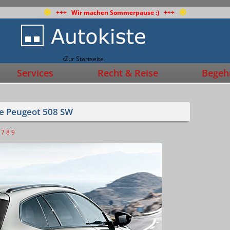
+++ Wir machen Sommerpause :) +++
Zur Startseite
Services
Recht & Reise
Begehr
ue Peugeot 508 SW
7
8
9