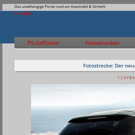
Das unabhängige Portal rund um Automobil & Verkehr
PS-Geflüster
Fotostrecken
Fotostrecke: Der ne
1
2
3
4
5
6