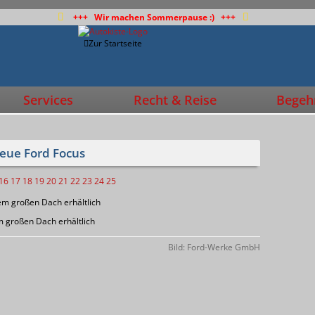
+++ Wir machen Sommerpause :) +++
Zur Startseite
Services
Recht & Reise
Begehr
neue Ford Focus
16
17
18
19
20
21
22
23
24
25
m großen Dach erhältlich
Bild: Ford-Werke GmbH