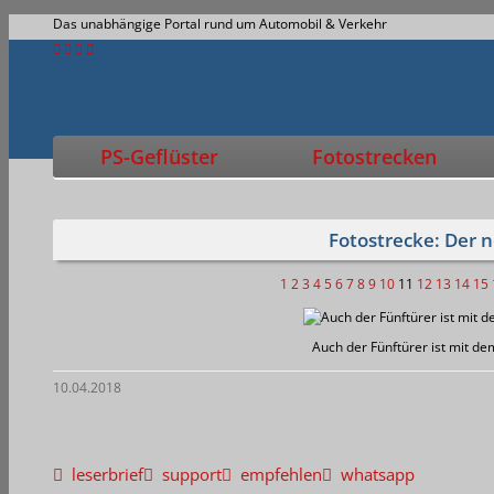
Das unabhängige Portal rund um Automobil & Verkehr
PS-Geflüster
Fotostrecken
Fotostrecke: Der 
1
2
3
4
5
6
7
8
9
10
11
12
13
14
15
Auch der Fünftürer ist mit de
10.04.2018
leserbrief
support
empfehlen
whatsapp