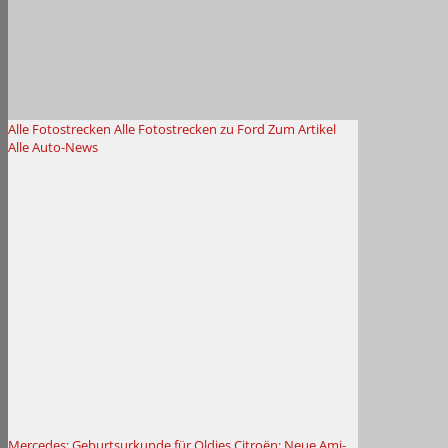
Alle Fotostrecken
Alle Fotostrecken zu Ford
Zum Artikel
Alle Auto-News
Mercedes: Geburtsurkunde für Oldies
Citroën: Neue Ami-