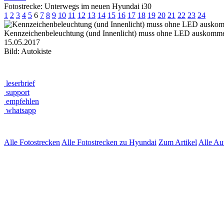
Fotostrecke: Unterwegs im neuen Hyundai i30
1
2
3
4
5
6
7
8
9
10
11
12
13
14
15
16
17
18
19
20
21
22
23
24
Kennzeichenbeleuchtung (und Innenlicht) muss ohne LED auskommen. 
15.05.2017
Bild: Autokiste
leserbrief
support
empfehlen
whatsapp
Alle Fotostrecken
Alle Fotostrecken zu Hyundai
Zum Artikel
Alle A