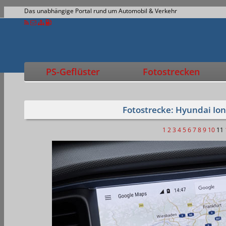
Das unabhängige Portal rund um Automobil & Verkehr
PS-Geflüster
Fotostrecken
Fotostrecke: Hyundai Ion
1
2
3
4
5
6
7
8
9
10
11