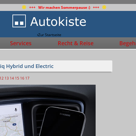
+++ Wir machen Sommerpause :) +++
Zur Startseite
Services
Recht & Reise
Begehr
iq Hybrid und Electric
12
13
14
15
16
17