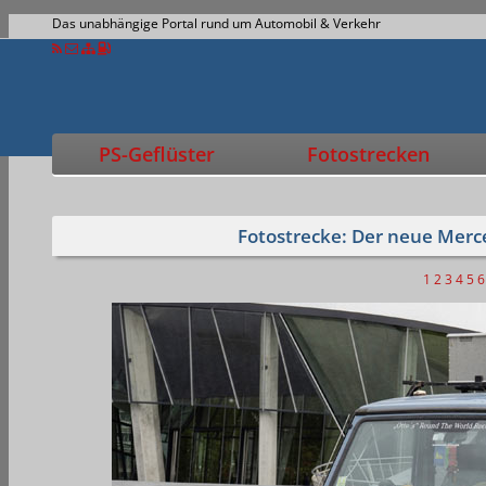
Das unabhängige Portal rund um Automobil & Verkehr
PS-Geflüster
Fotostrecken
Fotostrecke: Der neue Merc
1
2
3
4
5
6