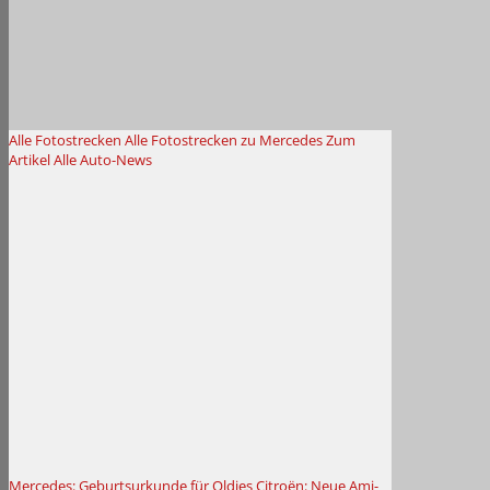
Alle Fotostrecken
Alle Fotostrecken zu Mercedes
Zum
Artikel
Alle Auto-News
Mercedes: Geburtsurkunde für Oldies
Citroën: Neue Ami-