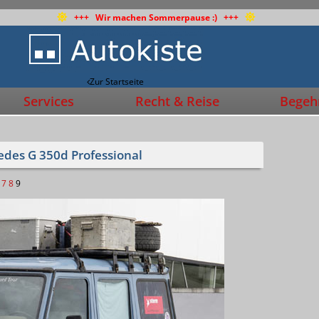
+++ Wir machen Sommerpause :) +++
Zur Startseite
Services
Recht & Reise
Begehr
edes G 350d Professional
7
8
9