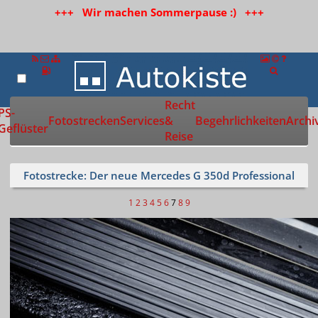
+++ Wir machen Sommerpause :) +++
Recht
Zur Startseite
PS-
Fotostrecken
Services
&
Begehrlichkeiten
Archi
Geflüster
Reise
Fotostrecke: Der neue Mercedes G 350d Professional
1
2
3
4
5
6
7
8
9