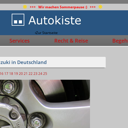
+++ Wir machen Sommerpause :) +++
Zur Startseite
Services
Recht & Reise
Begehr
uzuki in Deutschland
16
17
18
19
20
21
22
23
24
25