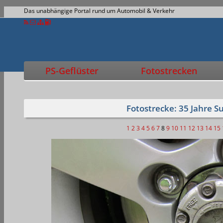
Das unabhängige Portal rund um Automobil & Verkehr
PS-Geflüster
Fotostrecken
Fotostrecke: 35 Jahre S
1
2
3
4
5
6
7
8
9
10
11
12
13
14
15