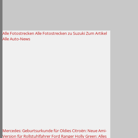
Alle Fotostrecken
Alle Fotostrecken zu Suzuki
Zum Artikel
Alle Auto-News
Mercedes: Geburtsurkunde für Oldies
Citroën: Neue Ami-
Version für Rollstuhlfahrer
Ford Ranger Holly Green: Alles