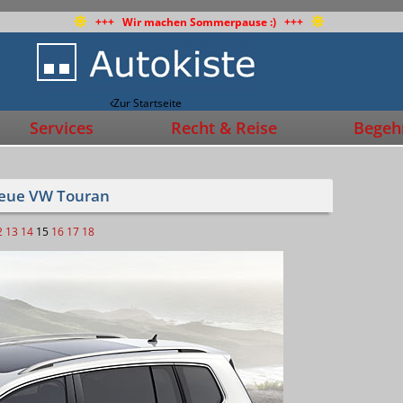
+++ Wir machen Sommerpause :) +++
Zur Startseite
Services
Recht & Reise
Begehr
neue VW Touran
2
13
14
15
16
17
18