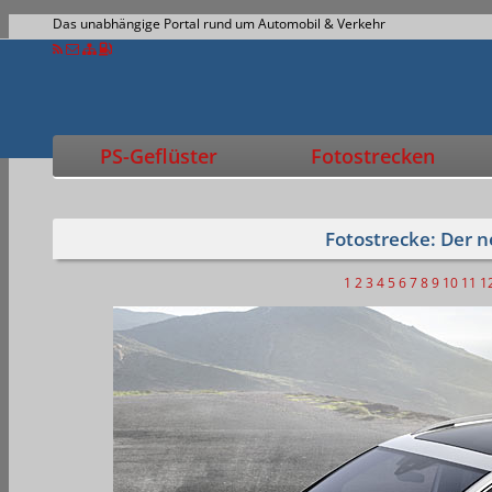
Das unabhängige Portal rund um Automobil & Verkehr
PS-Geflüster
Fotostrecken
Fotostrecke: Der 
1
2
3
4
5
6
7
8
9
10
11
1