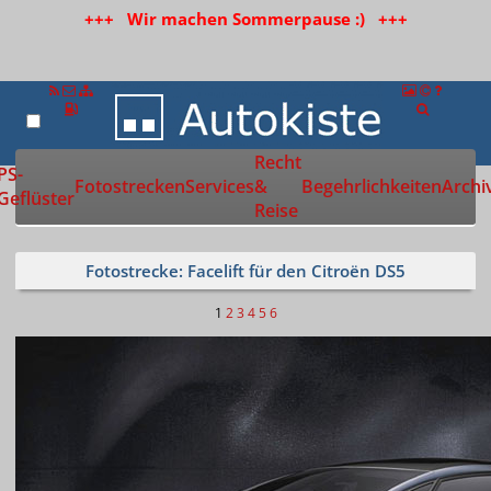
+++ Wir machen Sommerpause :) +++
Recht
Zur Startseite
PS-
Fotostrecken
Services
&
Begehrlichkeiten
Archi
Geflüster
Reise
Fotostrecke: Facelift für den Citroën DS5
1
2
3
4
5
6