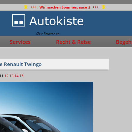
+++ Wir machen Sommerpause :) +++
Zur Startseite
Services
Recht & Reise
Begehr
ue Renault Twingo
11
12
13
14
15