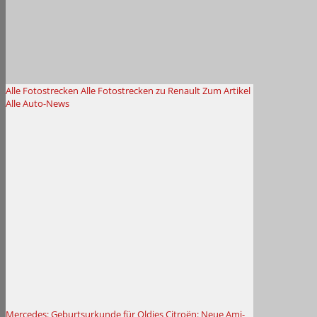
Alle Fotostrecken
Alle Fotostrecken zu Renault
Zum Artikel
Alle Auto-News
Mercedes: Geburtsurkunde für Oldies
Citroën: Neue Ami-