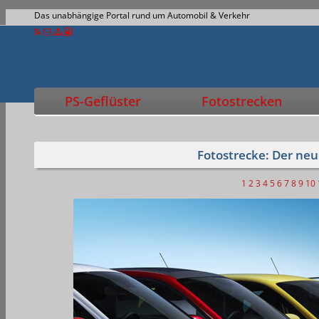
Das unabhängige Portal rund um Automobil & Verkehr
PS-Geflüster
Fotostrecken
Fotostrecke: Der ne
1
2
3
4
5
6
7
8
9
10