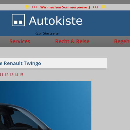
+++ Wir machen Sommerpause :) +++
Zur Startseite
Services
Recht & Reise
Begehr
ue Renault Twingo
11
12
13
14
15