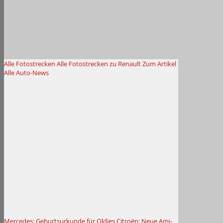
Alle Fotostrecken
Alle Fotostrecken zu Renault
Zum Artikel
Alle Auto-News
Mercedes: Geburtsurkunde für Oldies
Citroën: Neue Ami-