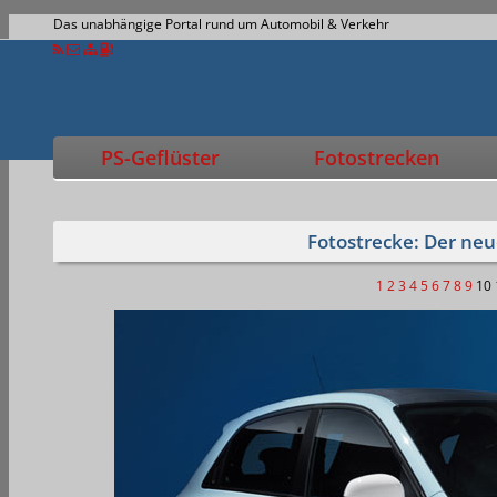
Das unabhängige Portal rund um Automobil & Verkehr
PS-Geflüster
Fotostrecken
Fotostrecke: Der ne
1
2
3
4
5
6
7
8
9
10