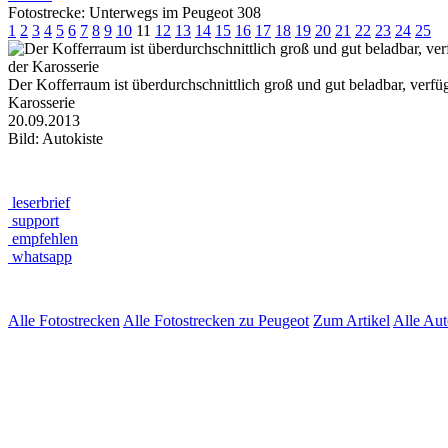
Fotostrecke: Unterwegs im Peugeot 308
1
2
3
4
5
6
7
8
9
10
11
12
13
14
15
16
17
18
19
20
21
22
23
24
25
Der Kofferraum ist überdurchschnittlich groß und gut beladbar, verfü
Karosserie
20.09.2013
Bild: Autokiste
leserbrief
support
empfehlen
whatsapp
Alle Fotostrecken
Alle Fotostrecken zu Peugeot
Zum Artikel
Alle Au