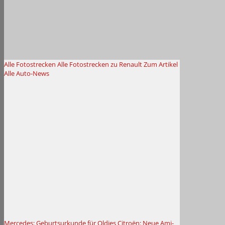
Alle Fotostrecken
Alle Fotostrecken zu Renault
Zum Artikel
Alle Auto-News
Mercedes: Geburtsurkunde für Oldies
Citroën: Neue Ami-