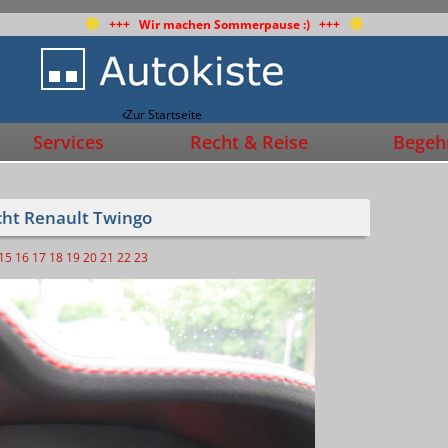
+++ Wir machen Sommerpause :) +++
Zur Startseite
Services
Recht & Reise
Begehr
cht Renault Twingo
15
16
17
18
19
20
21
22
23