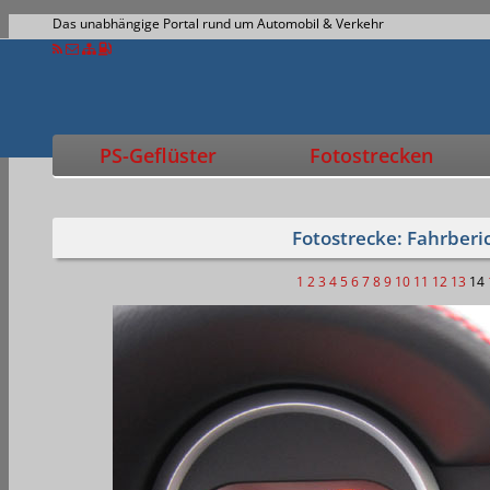
Das unabhängige Portal rund um Automobil & Verkehr
PS-Geflüster
Fotostrecken
Fotostrecke: Fahrberi
1
2
3
4
5
6
7
8
9
10
11
12
13
14