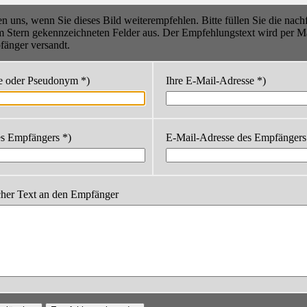
en uns, wenn Sie dieses Bild weiterempfehlen. Bitte füllen Sie die nac
m Stern gekennzeichneten Felder aus. Der Empfehlungstext wird per Ma
änger versandt.
e oder Pseudonym *)
Ihre E-Mail-Adresse *)
s Empfängers *)
E-Mail-Adresse des Empfängers
cher Text an den Empfänger