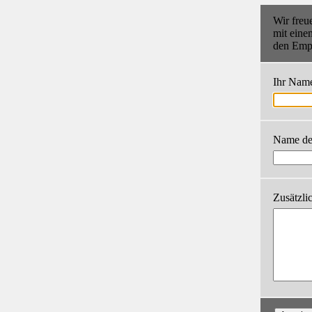
Wir freu
mit eine
den Empf
Ihr Nam
Name de
Zusätzli