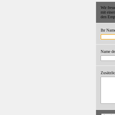
Wir freu
mit eine
den Empf
Ihr Nam
Name de
Zusätzli