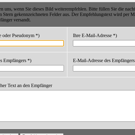
en uns, wenn Sie dieses Bild weiterempfehlen. Bitte füllen Sie die nac
m Stern gekennzeichneten Felder aus. Der Empfehlungstext wird per Ma
änger versandt.
e oder Pseudonym *)
Ihre E-Mail-Adresse *)
s Empfängers *)
E-Mail-Adresse des Empfängers
cher Text an den Empfänger